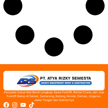
Penyedia Solusi Alat Berat Lengkap: Sewa Forklift, Rental Crane, dan Jual
Forklift Bekas di Genuk, Semarang, Batang, Kendal, Demak, Ungaran,
Jawa Tengah dan Sekitarnya