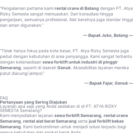
“Pengalaman pertama kami
rental crane di Batang
dengan PT. Atya
Rizky Semesta sangat memuaskan. Dari konsultasi hingga
pengerjaan, semuanya profesional. Alat beratnya juga standar tinggi
dan aman digunakan.”
— Bapak Joko, Batang —
“Tidak hanya fokus pada kota besar, PT. Atya Rizky Semesta juga
peduli dengan kebutuhan di area penyangga. Kami sangat terbantu
dengan ketersediaan
sewa forklift untuk industri di pinggir
Semarang
, seperti di daerah
Genuk
. Aksesibilitas layanan mereka
patut diacungi jempol.”
— Bapak Fajar, Genuk —
FAQ
Pertanyaan yang Sering Diajukan
Layanan apa saja yang Anda sediakan di di PT. ATYA RIZKY
SEMESTA Semarang?
Kami menyediakan layanan
sewa forklift Semarang
,
rental crane
Semarang
,
rental alat berat Semarang
serta
jual forklift bekas
Semarang
. Kami berkomitmen untuk menjadi solusi terpadu bagi
semua kebutuhan alat angkat berat Anda.