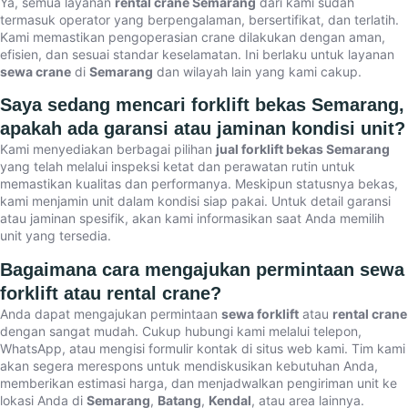
Ya, semua layanan
rental crane Semarang
dari kami sudah
termasuk operator yang berpengalaman, bersertifikat, dan terlatih.
Kami memastikan pengoperasian crane dilakukan dengan aman,
efisien, dan sesuai standar keselamatan. Ini berlaku untuk layanan
sewa crane
di
Semarang
dan wilayah lain yang kami cakup.
Saya sedang mencari forklift bekas Semarang,
apakah ada garansi atau jaminan kondisi unit?
Kami menyediakan berbagai pilihan
jual forklift bekas Semarang
yang telah melalui inspeksi ketat dan perawatan rutin untuk
memastikan kualitas dan performanya. Meskipun statusnya bekas,
kami menjamin unit dalam kondisi siap pakai. Untuk detail garansi
atau jaminan spesifik, akan kami informasikan saat Anda memilih
unit yang tersedia.
Bagaimana cara mengajukan permintaan sewa
forklift atau rental crane?
Anda dapat mengajukan permintaan
sewa forklift
atau
rental crane
dengan sangat mudah. Cukup hubungi kami melalui telepon,
WhatsApp, atau mengisi formulir kontak di situs web kami. Tim kami
akan segera merespons untuk mendiskusikan kebutuhan Anda,
memberikan estimasi harga, dan menjadwalkan pengiriman unit ke
lokasi Anda di
Semarang
,
Batang
,
Kendal
, atau area lainnya.