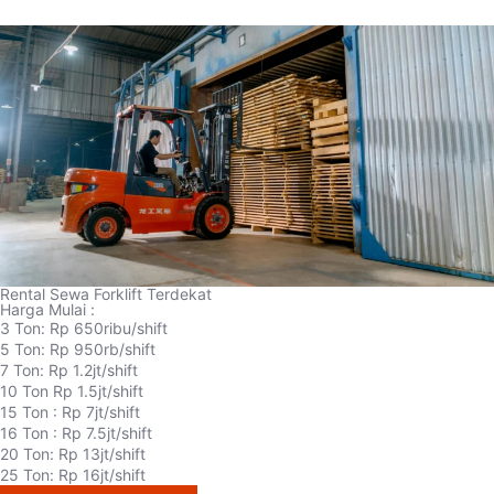
Rental Sewa Forklift Terdekat
Harga Mulai :
3 Ton: Rp 650ribu/shift
5 Ton: Rp 950rb/shift
7 Ton: Rp 1.2jt/shift
10 Ton Rp 1.5jt/shift
15 Ton : Rp 7jt/shift
16 Ton : Rp 7.5jt/shift
20 Ton: Rp 13jt/shift
25 Ton: Rp 16jt/shift