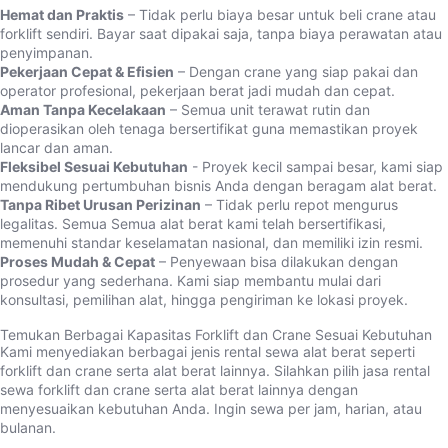
Hemat dan Praktis
– Tidak perlu biaya besar untuk beli crane atau
forklift sendiri. Bayar saat dipakai saja, tanpa biaya perawatan atau
penyimpanan.
Pekerjaan Cepat & Efisien
– Dengan crane yang siap pakai dan
operator profesional, pekerjaan berat jadi mudah dan cepat.
Aman Tanpa Kecelakaan
– Semua unit terawat rutin dan
dioperasikan oleh tenaga bersertifikat guna memastikan proyek
lancar dan aman.
Fleksibel Sesuai Kebutuhan
- Proyek kecil sampai besar, kami siap
mendukung pertumbuhan bisnis Anda dengan beragam alat berat.
Tanpa Ribet Urusan Perizinan
– Tidak perlu repot mengurus
legalitas. Semua Semua alat berat kami telah bersertifikasi,
memenuhi standar keselamatan nasional, dan memiliki izin resmi.
Proses Mudah & Cepat
– Penyewaan bisa dilakukan dengan
prosedur yang sederhana. Kami siap membantu mulai dari
konsultasi, pemilihan alat, hingga pengiriman ke lokasi proyek.
Temukan Berbagai Kapasitas Forklift dan Crane Sesuai Kebutuhan
Kami menyediakan berbagai jenis rental sewa alat berat seperti
forklift dan crane serta alat berat lainnya. Silahkan pilih jasa rental
sewa forklift dan crane serta alat berat lainnya dengan
menyesuaikan kebutuhan Anda. Ingin sewa per jam, harian, atau
bulanan.