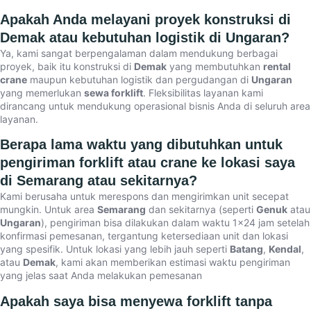
Apakah Anda melayani proyek konstruksi di
Demak atau kebutuhan logistik di Ungaran?
Ya, kami sangat berpengalaman dalam mendukung berbagai
proyek, baik itu konstruksi di
Demak
yang membutuhkan
rental
crane
maupun kebutuhan logistik dan pergudangan di
Ungaran
yang memerlukan
sewa forklift
. Fleksibilitas layanan kami
dirancang untuk mendukung operasional bisnis Anda di seluruh area
layanan.
Berapa lama waktu yang dibutuhkan untuk
pengiriman forklift atau crane ke lokasi saya
di Semarang atau sekitarnya?
Kami berusaha untuk merespons dan mengirimkan unit secepat
mungkin. Untuk area
Semarang
dan sekitarnya (seperti
Genuk
atau
Ungaran
), pengiriman bisa dilakukan dalam waktu 1×24 jam setelah
konfirmasi pemesanan, tergantung ketersediaan unit dan lokasi
yang spesifik. Untuk lokasi yang lebih jauh seperti
Batang
,
Kendal
,
atau
Demak
, kami akan memberikan estimasi waktu pengiriman
yang jelas saat Anda melakukan pemesanan
Apakah saya bisa menyewa forklift tanpa